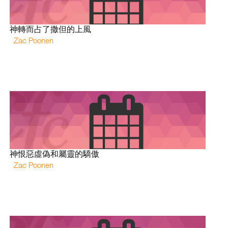
神轉而占了撒但的上風
Zac Poonen
神恨惡虛偽和屬靈的驕傲
Zac Poonen