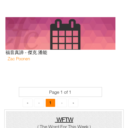
福音真諦 - 傑克.潘能
Zac Poonen
Page 1 of 1
1
«
‹
›
»
WFTW
( The Word For This Week )