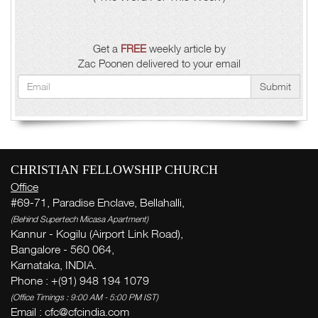
Get a
FREE
weekly article by
Zac Poonen delivered to your email
Submit
CHRISTIAN FELLOWSHIP CHURCH
Office
#69-71, Paradise Enclave, Bellahalli,
(Behind Supertech Micasa Apartment)
Kannur - Kogilu (Airport Link Road),
Bangalore - 560 064,
Karnataka, INDIA.
Phone : +(91) 948 194 1079
(Office Timings : 9:00 AM - 5:00 PM IST)
Email :
cfc@cfcindia.com