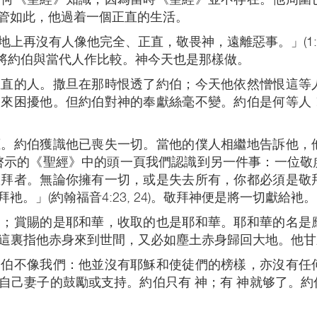
管如此，他過着一個正直的生活。
上再沒有人像他完全、正直，敬畏神，遠離惡事。」(1:
神將約伯與當代人作比較。神今天也是那樣做。
正直的人。撒旦在那時恨透了約伯；今天他依然憎恨這等
人來困擾他。但約伯對神的奉獻絲毫不變。約伯是何等人
應。約伯獲識他已喪失一切。當他的僕人相繼地告訴他，
從神啓示的《聖經》中的頭一頁我們認識到另一件事：一位
敬拜者。無論你擁有一切，或是失去所有，你都必須是敬
。」(約翰福音4:23, 24)。敬拜神便是將一切獻給衪。
回；賞賜的是耶和華，收取的也是耶和華。耶和華的名是
約伯大概這裏指他赤身來到世間，又必如塵土赤身歸回大地。
約伯不像我們：他並沒有耶穌和使徒們的榜樣，亦沒有任
自己妻子的鼓勵或支持。約伯只有 神；有 神就够了。