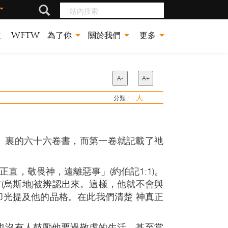
站內搜索
道
WFTW
為了你
關於我們
更多
A-
A+
人
分類 :
》裏的六十六卷書，而第一卷就記載了衪
，敬畏神，遠離惡事」(約伯記1:1)。
(烏斯地)被辨認出來。這樣，他就不會與
光提及他的品格。在此我們清楚 神真正
也沒有人鼓勵他要過敬虔的生活。甚至當