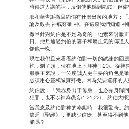
時傳道人講的話，反倒使他感到氣餒。但儘
耶和華告訴撒旦約伯有什麼出衆的地方：「地
論及敬畏 神或尊敬 神。在這裏我們知道 
撒旦針對約伯是不足為奇的；他素來討厭
日。撒旦通過約伯的妻子和屬血氣的傳道
像他一樣。
現在我們且來看看約伯對一切的試練的回
袍，剃了頭，伏在地上下拜神(1:20)。
服事主來說，一位虔誠人更主要的角色是
必須用心靈和誠實拜衪。因為父要這樣的人拜衪
約伯說：「我赤身出于母胎，也必赤身歸
犯罪，也不以神為愚妄(1:21,22) 。
當我念及約伯對神的奉獻時，我很驚奇。
缺乏《聖經》，更缺少信徒、甚至得不到他
能嗎？