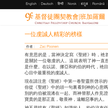
English
Deutsch
हिन्दी
Norsk
ಕನ್ನಡ
Română
基督徒團契教會|班加羅爾
Christian Fellowship Church, Bangalore
一位虔誠人精彩的榜樣
Zac Poonen
作者 :
有意思的是，當神決定寫《聖經》時，衪
是關於一位敬虔的人。這就表明了神一直
是什麼。在以諾、挪亞和約伯的時代，衪
心目中最重視的虔誠人。
現在請注意《聖經》中第一卷聖靈所啓示的書
你從《聖經》中的頭一句裏看到神的心意嗎？
別的約伯被混淆在一起。而神替那人作見證
寶貴的是那正直，敬畏神，遠離惡事的人。
神不尋找有《聖經》知識的人。約伯沒有