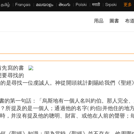
தமிழ்
Français
മലയാളം
తెలుగు
Polski
मराठी
Srpski
更多
用品
圖書
布
首先寫的書
想要尋找的
目的是尋找一位虔誠人。神從開頭就計劃賜給我們《聖經
的第一句話：「烏斯地有一個人名叫約伯。那人完全、正直
所提及的是一個人；通過他的名字( 約伯)并他住的地方
時，并沒有提及他的聰明、財富、或他在人前的聲譽；却
任何《聖經》知識；因為當時《聖經》並不存在。他周圍