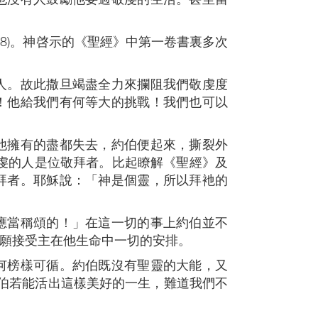
8)。神啓示的《聖經》中第一卷書裏多次
人。故此撒旦竭盡全力來攔阻我們敬虔度
！他給我們有何等大的挑戰！我們也可以
他擁有的盡都失去，約伯便起來，撕裂外
敬虔的人是位敬拜者。比起瞭解《聖經》及
拜者。耶穌說：「神是個靈，所以拜衪的
應當稱頌的！」在這一切的事上約伯並不
他甘願接受主在他生命中一切的安排。
何榜樣可循。約伯既沒有聖靈的大能，又
約伯若能活出這樣美好的一生，難道我們不