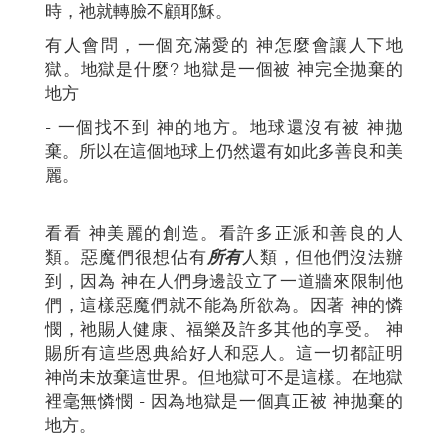
時，祂就轉臉不顧耶穌。
有人會問，一個充滿愛的 神怎麼會讓人下地
獄。地獄是什麼? 地獄是一個被 神完全拋棄的
地方
- 一個找不到 神的地方。地球還沒有被 神拋
棄。所以在這個地球上仍然還有如此多善良和美
麗。
看看 神美麗的創造。看許多正派和善良的人
類。惡魔們很想佔有
所有
人類，但他們沒法辦
到，因為 神在人們身邊設立了一道牆來限制他
們，這樣惡魔們就不能為所欲為。因著 神的憐
憫，祂賜人健康、福樂及許多其他的享受。 神
賜所有這些恩典給好人和惡人。這一切都証明
神尚未放棄這世界。但地獄可不是這樣。在地獄
裡毫無憐憫 - 因為地獄是一個真正被 神拋棄的
地方。