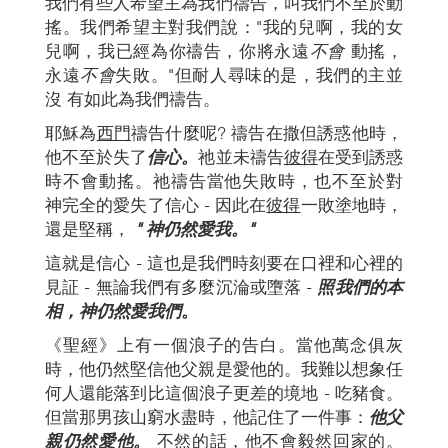
我們有些人希望主為我們禱告，叫我們不至於動
搖。我們希望主對我們說："我的兒啊，我的女
兒啊，我已經為你禱告，你將永遠
不會
動搖，
永遠
不會
失敗。"但耐人尋味的是，我們的主並
沒 有如此為我們禱告。
耶穌為
西門
禱告什麼呢? 禱告在撒但誘惑他時，
他不至於失了
信心。
祂並未禱告
彼得
在受到誘惑
時不會動搖。祂禱告當他失敗時，也不至於對
神完全的愛失了信心 - 因此在
彼得
一敗塗地時，
還是堅稱，
" 神仍然愛我。"
這就是信心 - 這也是我們時刻要在口裡和心裡的
見証 - 無論我們有多麼沉淪或墮落 -
照我們的本
相
，神仍然愛我們
。
《聖經》上有一個浪子的告白。當他萬念俱灰
時，他仍然堅信他父親是愛他的。我難以想象任
何人還能落到比這個浪子更差的境地 - 吃豬食。
但當那男孩山窮水盡時，他記住了一件事：
他父
親仍然愛他。
不然的話，他不會毅然回家的。