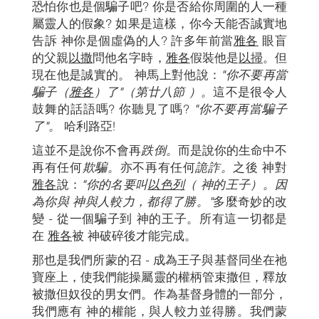
恐怕你也是個騙子吧? 你是否給你周圍的人一種
屬靈人的假象? 如果是這樣，你今天能否誠實地
告訴 神你是個虛偽的人? 許多年前當
雅各
眼盲
的父親
以撒
問他名字時，
雅各
假裝他是
以掃
。但
現在他是誠實的。 神馬上對他說：
"你不要再當
騙子
（
雅各
）了"（
第
廿八節
）。
這不是很令人
鼓舞的話語嗎? 你聽見了嗎?
"你不要再當騙子
了"。
哈利路亞!
這並不是說你不會再
跌倒。
而是說你的生命中不
再有任何
欺騙。
亦不再有任何
詭詐。
之後 神對
雅各
說：
"你的名要叫
以色列
（ 神的王子）。因
為你與 神與人較力，都得了勝。"
多麼奇妙的改
變 - 從一個騙子到 神的王子。所有這一切都是
在
雅各
被 神破碎後才能完成。
那也是我們所蒙的召 - 成為王子與基督同坐在祂
寶座上，使我們能操屬靈的權柄管束撒但，釋放
被撒但奴役的男女們。作為基督身體的一部分，
我們應有 神的權能，與人較力並得勝。我們蒙