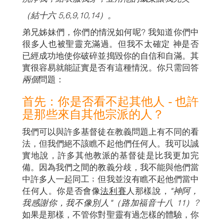
（結十六 5,6,9,10,14）。
弟兄姊妹們，你們的情況如何呢? 我知道你們中
很多人也被聖靈充滿過。但我不太確定 神是否
已經成功地使你破碎並搗毀你的自信和自滿。其
實很容易就能証實是否有這種情況。你只需回答
兩個
問題：
首先：你是否看不起其他人 - 也許
是那些來自其他宗派的人？
我們可以與許多基督徒在教義問題上有不同的看
法，但我們絕不該瞧不起他們任何人。我可以誠
實地說，許多其他教派的基督徒是比我更加完
備。因為我們之間的教義分歧，我不能與他們當
中許多人一起同工﹔但我並沒有瞧不起他們當中
任何人。你是否會像
法利賽
人那樣說，
"神阿，
我
感謝你，我不像別人"（
路加福音十八
11）?
如果是那樣，不管你對聖靈有過怎樣的體驗，你