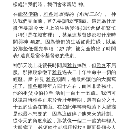
樣處治我們時，我們會來親近 神。
在
毗努伊勒
，
雅各
是
單獨的
（創卅二24）。
神
與我們見面前，首先要讓我們獨處。這是為什麼
撒但要讓今天世上的生活變得如此倉促和繁忙
（特別是在城市裡），甚至連基督徒都沒什麼時
間與神
獨處
。因為他們的生活如此忙碌，以至
於那些低優先事項（
如 神
）被完全擠出了時間
表! 這真是當今基督教的悲劇。
神那天晚上花很長時間與
雅各
摔跤，但
雅各
不屈
服。那摔跤象徵了
雅各
過去二十年生命中一切的
經歷。當 神見
雅各
頑固，祂最終讓他的大腿窩
扭了。
雅各
那時年方四十左右，而且非常強壯。
他的祖父
亞伯拉罕
活到一百七十五歲。我們可
以說當時
雅各
正處於青壯年時期，還有百分之七
十五的生命在前面。在如此年輕時就落下大腿瘸
是他最不想要的 - 因為這破碎了他未來的計劃。
從今天的角度來說，那就像一個二十歲的年輕人
大腿瘸了，必須餘生都得用拐杖!! 那可是個令人