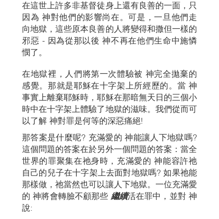
在這世上許多非基督徒身上還有良善的一面，只
因為 神對他們的影響尚在。可是，一旦他們走
向地獄，這些原本良善的人將變得和撒但一樣的
邪惡 - 因為從那以後 神不再在他們生命中施憐
憫了。
在地獄裡，人們將第一次體驗被 神完全拋棄的
感覺。那就是耶穌在十字架上所經歷的。當 神
事實上離棄耶穌時，耶穌在那暗無天日的三個小
時中在十字架上體驗了地獄的滋味。我們從而可
以了解 神對罪是何等的深惡痛絕!
那答案是什麼呢? 充滿愛的 神能讓人下地獄嗎?
這個問題的答案在於另外一個問題的答案：當全
世界的罪聚集在祂身時，充滿愛的 神能容許祂
自己的兒子在十字架上去面對地獄嗎? 如果祂能
那樣做，祂當然也可以讓人下地獄。一位充滿愛
的 神將會轉臉不顧那些
繼續
活在罪中，並對 神
說: