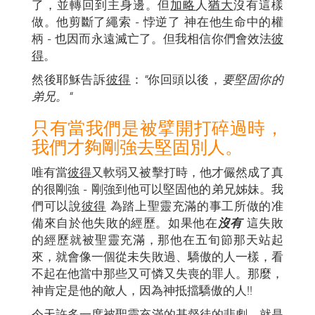
了，並轉回到主身邊。但
加略
人
猶大
沒有這樣
做。他剪斷了繩索 - 悖逆了 神在他生命中的權
柄 - 也因而永遠滅亡了。但我相信你們會效法
彼
得
。
然後耶穌告訴
彼得
：
"
你回頭以後，
要堅固你的
弟兄。"
只有當我們是被擘開打碎過時，
我們才夠剛強去堅固別人。
唯有當
彼得
又軟弱又被擊打時，他才儼然成了真
的很剛強 - 剛強到他可以堅固他的弟兄姊妹。我
們可以說
彼得
為踏上聖靈充滿的事工所做的准
備來自於他失敗的經歷。如果他在
沒有
這失敗
的經歷就被聖靈充滿，那他在五旬節那天站起
來，就會像一個從未失敗過、驕傲的人一樣，看
不起在他當中那些又可憐又失喪的罪人。那麼，
神肯定是他的敵人，因為神抵擋驕傲的人!!
今天許多一度被聖靈充滿的基督徒的悲劇，就是