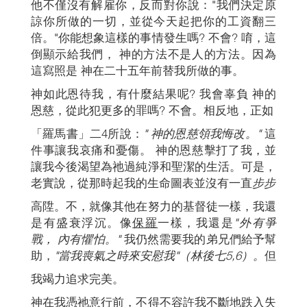
他不僅沒有解雇你，反而對你說："我們決定原
諒你所做的一切，並從今天起把你的工資翻三
倍。"你能想象這樣的事情發生嗎? 不會? 唷，這
倒顯示給我們， 神的方法不是人的方法。因為
這寫照是 神在二十五年前替我所做的事。
神如此恩待我，有什麼結果呢? 我會辜負 神的
恩慈，從此犯更多的罪嗎? 不會。相反地，正如
「羅馬書」二4所說：
" 神的恩慈領我悔改。"
這
件事讓我哀痛和憂傷。 神的恩慈擊打了我，並
讓我今後渴望為祂過純淨和聖潔的生活。可是，
老實說，從那時起我的生命圖表並沒有一直
步步
高陞。不，就像其他在努力的基督徒一樣，我還
是有盛衰浮沉。像
保羅
一樣，我還是
"外有爭
戰， 內有懼怕。"
我仍然需要我的弟兄們給予幫
助，
"當我喪氣之時來安慰我"（林後七5,6）。
但
我竭力追求完美。
神在我憑祂意行前，不得不容許我不斷地跌入失