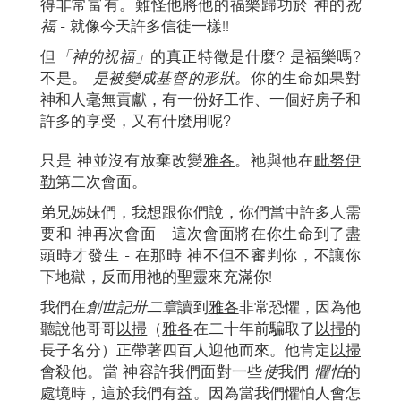
得非常富有。難怪他將他的福樂歸功於 神的
祝
福
- 就像今天許多信徒一樣!!
但
「
神的祝福
」
的真正特徵是什麼? 是福樂嗎?
不是。
是被變成基督的形狀。
你的生命如果對
神和人毫無貢獻，有一份好工作、一個好房子和
許多的享受，又有什麼用呢?
只是 神並沒有放棄改變
雅各
。祂與他在
毗努伊
勒
第二次會面。
弟兄姊妹們，我想跟你們說，你們當中許多人需
要和 神再次會面 - 這次會面將在你生命到了盡
頭時才發生 - 在那時 神不但不審判你，不讓你
下地獄，反而用祂的聖靈來充滿你!
我們在
創世記卅二章
讀到
雅各
非常恐懼，因為他
聽說他哥哥
以掃
（
雅各
在二十年前騙取了
以掃
的
長子名分）正帶著四百人迎他而來。他肯定
以掃
會殺他。當 神容許我們面對一些
使
我們
懼怕
的
處境時，這於我們有益。因為當我們懼怕人會怎