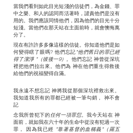
當我們看到如此目光短淺的信徒們，為金錢、罪
中之樂、和人的認同而活著時，譴責他們是沒有
用的。我們應該同情他們，因為他們的目光十分
短淺。當他們在那天站在主面前時，就會懊悔萬
分了。
現在有許許多多像這樣的信徒。你知道他們是如
何變得瞎了眼嗎? 他們忘記
"他們舊日的罪已經
得了潔淨
"（彼後一9）。
他們忘記 神曾從深坑
裡把他們拉出來。他們為 神在他們重生得救後
給他們的祝福變得自滿。
我永遠不想忘記 神將我從那個深坑裡救出來。
我知道我所有的罪都已經被一筆勾銷， 神不會
記
念我所曾犯下的
任何一項罪愆
。我今天站在 神
面前，就如我在六十年的生命中從沒有犯過一次
罪， 因為我已經
"靠著基督的血稱義"（羅五