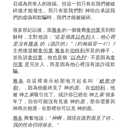
召成為所有人的祝福。但這一切只有在我們被破
碎後才能發生。而只有當我們對 神坦白承認我
們的虛偽和欺騙時，我們才能被破碎。
很多世紀以後，當
雅各
的一個後裔
拿但業
見到耶
穌時，主對他說：
"這是個真
以色列
人，他心裡
是沒有
雅各
的（詭詐的）"（約翰福音一47）!!
主然後提醒
拿但業
雅各
在
伯特利
所見的梯子，
並告訴
拿但業
，他也是個 "
以色列
"- 不是因為
拿
但業
是完全人，而是因為他心裡沒有詭詐或欺
騙。
雅各
在這裡表示給那地方起名叫
「
毗努伊
勒
」
，
因為他最終見了 神的
面。
在
伯特利
，他
被 神之
家
吸引住了。或許你已經在 神之
家
很多
年了，但你可能沒有見過 神的
面，
那你需要與
神再次相遇 - 在那裡你可以見 神的面。
雅各
興奮地說：
" 神啊，我現在面對面見了祢，
我的性命仍得保全
。
"