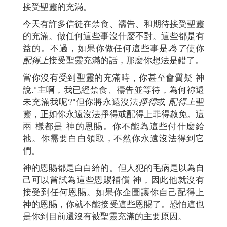
接受聖靈的充滿。
今天有許多信徒在禁食、禱告、和期待接受聖靈
的充滿。做任何這些事沒什麼不對。這些都是有
益的。不過，如果你做任何這些事是
為了
使你
配得上
接受聖靈充滿的話，那麼你想法是錯了。
當你沒有受到聖靈的充滿時，你甚至會質疑 神
說:"主啊，我已經禁食、禱告並等待，為何祢還
未充滿我呢?"但你將永遠沒法
掙得
或
配得上
聖
靈，正如你永遠沒法掙得或配得上罪得赦免。這
兩 樣都是 神的恩賜。你不能為這些付什麼給
祂。你需要白白領取，不然你永遠沒法得到它
們。
神的恩賜都是白白給的。但人犯的毛病是以為自
己可以嘗試為這些恩賜補償 神，因此他就沒有
接受到任何恩賜。如果你企圖讓你自己配得上
神的恩賜，你就不能接受這些恩賜了。恐怕這也
是你到目前還沒有被聖靈充滿的主要原因。