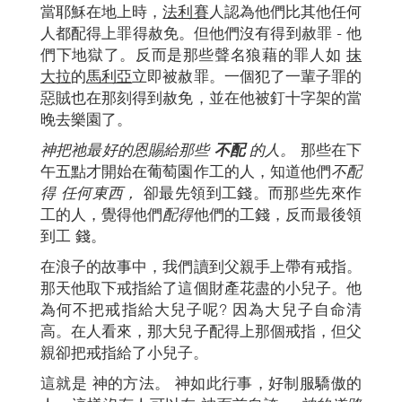
當耶穌在地上時，
法利賽
人認為他們比其他任何
人都配得上罪得赦免。但他們沒有得到赦罪 - 他
們下地獄了。反而是那些聲名狼藉的罪人如
抹
大拉
的
馬利亞
立即被赦罪。一個犯了一輩子罪的
惡賊也在那刻得到赦免，並在他被釘十字架的當
晚去樂園了。
神把祂最好的恩賜給那些
不配
的人。
那些在下
午五點才開始在葡萄園作工的人，知道他們
不配
得
任何東西，
卻最先領到工錢。而那些先來作
工的人，覺得他們
配得
他們的工錢，反而最後領
到工 錢。
在浪子的故事中，我們讀到父親手上帶有戒指。
那天他取下戒指給了這個財產花盡的小兒子。他
為何不把戒指給大兒子呢? 因為大兒子自命清
高。在人看來，那大兒子配得上那個戒指，但父
親卻把戒指給了小兒子。
這就是 神的方法。 神如此行事，好制服驕傲的