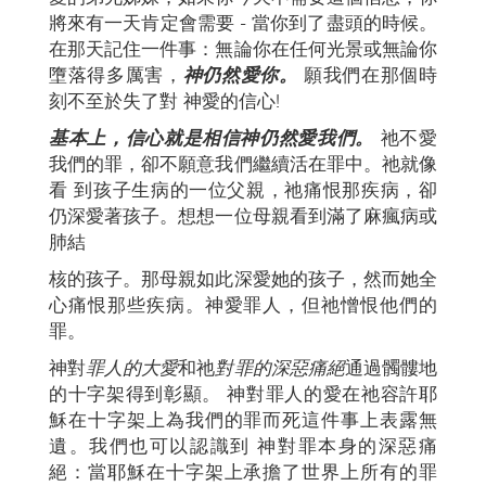
將來有一天肯定會需要 - 當你到了盡頭的時候。
在那天記住一件事：無論你在任何光景或無論你
墮落得多厲害，
神仍然愛你。
願我們在那個時
刻不至於失了對 神愛的信心!
基本上，信心就是相信神仍然愛我們。
祂不愛
我們的罪，卻不願意我們繼續活在罪中。祂就像
看 到孩子生病的一位父親，祂痛恨那疾病，卻
仍深愛著孩子。想想一位母親看到滿了麻瘋病或
肺結
核的孩子。那母親如此深愛她的孩子，然而她全
心痛恨那些疾病。神愛罪人，但祂憎恨他們的
罪。
神對
罪人的大愛
和祂
對罪的深惡痛絕
通過髑髏地
的十字架得到彰顯。 神對罪人的愛在祂容許耶
穌在十字架上為我們的罪而死這件事上表露無
遺。我們也可以認識到 神對罪本身的深惡痛
絕：當耶穌在十字架上承擔了世界上所有的罪