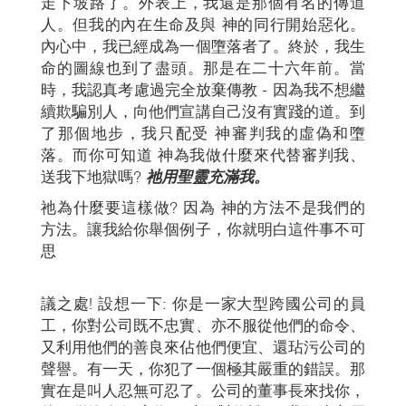
走下坡路了。外表上，我還是那個有名的傳道
人。但我的內在生命及與 神的同行開始惡化。
內心中，我已經成為一個墮落者了。終於，我生
命的圖線也到了盡頭。那是在二十六年前。當
時，我認真考慮過完全放棄傳教 - 因為我不想繼
續欺騙別人，向他們宣講自己沒有實踐的道。到
了那個地步，我只配受 神審判我的虛偽和墮
落。而你可知道 神為我做什麼來代替審判我、
送我下地獄嗎?
祂用聖靈充滿我。
祂為什麼要這樣做? 因為 神的方法不是我們的
方法。讓我給你舉個例子，你就明白這件事不可
思
議之處! 設想一下: 你是一家大型跨國公司的員
工，你對公司既不忠實、亦不服從他們的命令、
又利用他們的善良來佔他們便宜、還玷污公司的
聲譽。有一天，你犯了一個極其嚴重的錯誤。那
實在是叫人忍無可忍了。公司的董事長來找你，