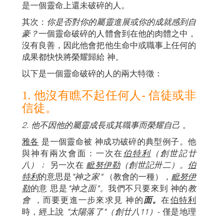
是一個靈命上還未破碎的人。
其次：
你是否對你的屬靈進展或你的成就感到自
豪？
一個靈命破碎的人體會到在他的肉體之中，
沒有良善，因此他會把他生命中或職事上任何的
成果都快快將榮耀歸給 神。
以下是一個靈命破碎的人的兩大特徵：
1. 他沒有瞧不起任何人- 信徒或非
信徒。
2.
他不因他的屬靈成長或其職事而榮耀自己
。
雅各
是一個靈命被 神成功破碎的典型例子。他
與神有兩次會面：一次在
伯特利
（創世記廿
八）﹔
另一次在
毗努伊勒
（創世記卅二）。
伯
特利
的意思是
"神之家"
（教會的一種），
毗努伊
勒
的意 思是
"神之面"。
我們不只要來到 神的
教
會
，而要更進一步來求見 神的
面。
在
伯特利
時，經上說
"太陽落了"
（創廿八11）
- 僅是地理