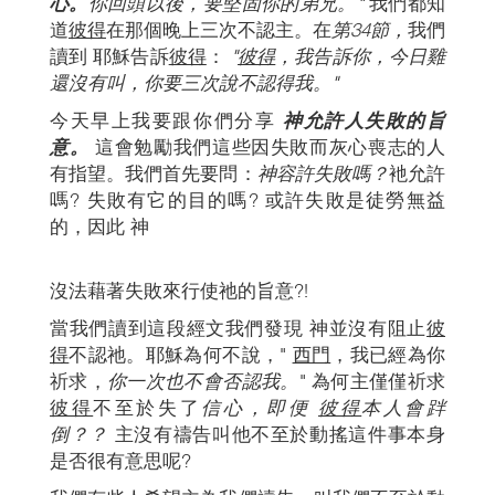
心。
你回頭以後，要堅固你的弟兄。"
我們都知
道
彼得
在那個晚上三次不認主。在
第34節，
我們
讀到 耶穌告訴
彼得
：
"
彼得
，我告訴你，今日雞
還沒有叫，你要三次說不認得我。"
今天早上我要跟你們分享
神允許人失敗的旨
意。
這會勉勵我們這些因失敗而灰心喪志的人
有指望。我們首先要問：
神容許失敗嗎？
衪允許
嗎? 失敗有它的目的嗎? 或許失敗是徒勞無益
的，因此 神
沒法藉著失敗來行使祂的旨意?!
當我們讀到這段經文我們發現 神並沒有阻止
彼
得
不認祂。耶穌為何不說，"
西門
，我已經為你
祈求，
你一次也不會否認我。
" 為何主僅僅祈求
彼得
不至於失了
信心，即便
彼得
本人會跘
倒？？
主沒有禱告叫他不至於動搖這件事本身
是否很有意思呢?