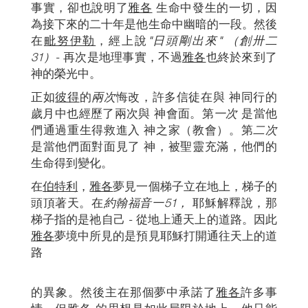
事實，卻也說明了
雅各
生命中發生的一切，因
為接下來的二十年是他生命中幽暗的一段。然後
在
毗努伊勒
，經上說
"日頭剛出來"
（創卅二
31）
- 再次是地理事實，不過
雅各
也終於來到了
神的榮光中。
正如
彼得
的
兩次
悔改，許多信徒在與 神同行的
歲月中也經歷了兩次與 神會面。第
一次
是當他
們通過重生得救進入 神之家（教會）。第
二次
是當他們面對面見了 神，被聖靈充滿，他們的
生命得到變化。
在
伯特利
，
雅各
夢見一個梯子立在地上，梯子的
頭頂著天。在
約翰福音一51，
耶穌解釋說，那
梯子指的是祂自己 - 從地上通天上的道路。因此
雅各
夢境中所見的是預見耶穌打開通往天上的道
路
的異象。然後主在那個夢中承諾了
雅各
許多事