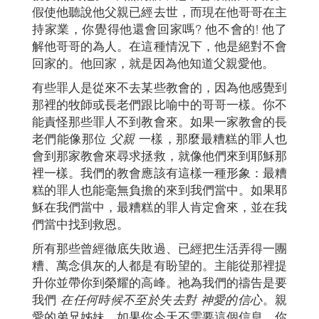
假使他聽說他父親已經去世，而現在他哥哥在主
持家業，你覺得他還會回家嗎? 他不會的! 他了
解他哥哥的為人。在這種情況下，他是絕對不會
回家的。他回家，就是因為他知道父親愛他。
有些罪人是從來不去某些教會的，因為他感覺到
那裡的牧師或長老們跟比喻中的哥哥一樣。你不
能責怪那些罪人不到教會來。如果一家教會的長
老們能像那位
父親
一樣，那麼最糟糕的罪人也
會到那家教會來尋求拯救，就像他們來到耶穌那
裡一樣。我們的教會應該有這樣一種形象：最糟
糕的罪人也能毫無負擔的來到我們當中。如果耶
穌在我們當中，最糟糕的罪人肯定會來，並在我
們當中找到救恩。
所有那些曾經徹底失敗過、已經把生活弄得一團
糟、萬念俱灰的人都是有盼望的。主能從那裡提
升你並帶你到榮耀的高峰。祂為我們的禱告是要
我們
在任何時候不至於失去對 神愛的信心
。親
愛的弟兄姊妹，如果你今天不需要這個信息，你