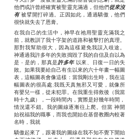
他們或許曾經確實被聖靈充滿過，但他們
從來沒
有
被擘開打碎過。正因如此，通過驕傲，他們
很快就失去了恩膏。
在我自己的生活中，神早在祂用聖靈充滿我之
前，就教訓了我十字架的道路和被擊打的真理。
那對我幫助很大，因為這樣避免我誤入歧途。
神通過我許多年的失敗搗毀了我的自信及自以為
是 - 是的，那真是
許多年
以來、日復一日的失
敗。如果我要給自己有生以來的六十年畫一幅圖
表，這幅圖表會像這樣：當我剛出生時，我在這
幅圖表的很高處;我既天真無邪又可愛，就像所
有嬰兒一樣，從未犯罪。在我重生得救後（我當
時十九歲），一段時間內，實際是好幾年時間，
情況還不錯。我的圖線逐漸往上爬。但當 神開
始祝福我的職事，而我也開始在基督教圈內較著
名時，我就
驕傲起來了，跟著我的圖線在我不知不覺下開始