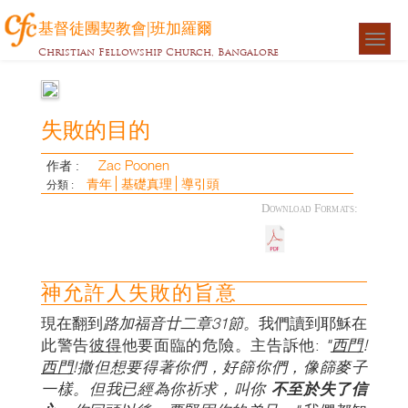
基督徒團契教會|班加羅爾
Togg
Christian Fellowship Church, Bangalore
navigat
失敗的目的
Zac Poonen
作者 :
青年
基礎真理
導引頭
分類 :
Download Formats:
神允許人失敗的旨意
現在翻到
路加福音廿二章
31節。
我們讀到耶穌在
此警告
彼得
他要面臨的危險。主告訴他:
"
西門
!
西門
!撒但想要得著你們，好篩你們，像篩麥子
一樣。但我已經為你祈求，叫你
不至於失了信