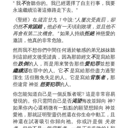
" 我
不
會聽你的。我已經選擇了自主行事，我要
永遠繼續沿著這條路走下去。"
《聖經》在
箴言廿九 1
中說:
"人屢次受責罰，卻
仍然
不肯認錯，
他必有一天頃刻敗壞，並且他不
再會有第二次機會。"
如果人持續
拒絕
神慈愛的
邀請，他真的非常危險。
然而我不想你們中間任何過於敏感的弟兄姊妹聽
到這節經文後受譴責，因為那節經文
不
是寫給那
些
跌倒
的人，而是用來警告那些
愛犯罪
並想要
繼續活
在罪中的人。它
不
是寫給那些盡力過聖
潔生 活但難免失足的人。它是寫給
背叛者，
那
些違背 神並
想要犯罪
的人。
你怎能知道自己是一個反叛者呢? 這是非常容易
發現的。你只需問自己是否
渴望
悔改並歸向 神?
如果你內心還稍微有一點點的願望想歸向 神並
愛祂，那就証明聖靈仍然還在你生命中動工，且
神還在試著吸引你歸向祂。你或許是個
失敗