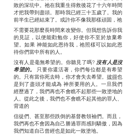
敗的深坑中。祂在我重生得救後花了十六年時間
才把我帶到盡頭。那時我已經三十五歲了。我的
前半生已經結束了。或許你不像我那樣頑固，祂
不需要花那麼長時間來改變你。但我想告訴你我
的見証，以便能勸勉你，好使你不至於放棄希
望。如果 神能如此恩待我，祂照樣可以如此恩
待你們當中所有的人。
沒有人是毫無希望的。你聽見了嗎?
沒有人是沒
希望的。
只要你還活著，你們每位都是有希望
的。只有當你死去時，你才會失去希望。
彼得
也
是到了盡頭才能成為 神所要用的人。一旦我們
經歷過了，我們再也不會瞧不起那些一敗塗地的
人。從此之後，我們也不會瞧不起其他的罪人、
背道的
信徒們、甚至那些跌倒的基督教領袖們。而且，
我們再也不會因為自己勝過罪而感到驕傲，因為
我們知道自己曾經也是如此一敗塗地。