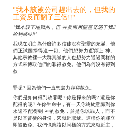
"我本該被公司趕出去的，但我的
工資反而翻了三倍!!"
"我本該下地獄的，但 神反而用聖靈充滿了我!!
哈利路亞!!"
我現在明白為什麼許多信徒沒有聖靈的充滿。他
們正試圖掙得這一切。他們想努力
配得
上 神。
其他宗教裡一大群真誠的人也想努力通過同樣的
方式來博取他們的罪得赦免。他們為何沒有得到
赦
罪呢? 因為他們一直想盡力
掙得
赦免。
你們是如何得到赦罪呢? 你是掙來的嗎? 還是你
配得的呢? 在你生命中，有一天你終於意識到你
永遠不配得到 神的赦免，於是你以罪人，而不
是以基督徒的身份，來就近耶穌。這樣你的罪立
即被赦免。我們也應該以同樣的方式來就近主，