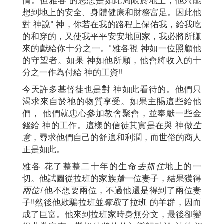
情。但
雅各
的思想是如此局限於地上，他只能
想到地上的安全、身體健康和財務富足。因此他
對 神說" 神，你若在我的路程上保佑我，給我吃
的和穿的，又使我平平安安地回家，我必將所賺
來的獻給你十分之一。"
雅各
視 神如一位照顧他
的守望者。如果 神如他所願，他會將收入的十
分之一作為付給 神的工資!!
今天許多基督徒也是對 神如此看待的。他們只
渴求來自於祂的物質享受。如果主賜這些給他
們， 他們就忠心參加教會聚會，並奉獻一些金
錢給 神的工作。這樣的信徒其實是在與 神做
生
意
，尋求他們自己的舒適和利潤，而世俗的商人
正是如此。
雅各
花了整整二十年的生命
去抓住
地上的一
切。他試圖從
拉班
的家族
搶
一位妻子，結果獲得
兩位!
他不想要兩位，不過他還是得到了兩位妻
子!!然後他欺騙
拉班
並
奪取
了
拉班
的羊群，因而
成了巨富。他來到
拉班
家時身無分文，最後卻變