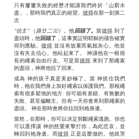
只有屢屢失敗的經歷才能讓我們終於「山窮水
盡」，那時我們真正的絕望。
彼得
在那一刻第二
次
"信主"
（
路廿二
32）。
他
回頭了。
當
彼得
到了
盡頭時，他
回頭了
，這事實証明耶穌的禱告確實
得到應驗。
彼得
並沒有放棄而氣餒灰心。他並
沒有失去信心。他站起來了。 神讓他在一根很
長的繩索自由行走。可是當
彼得
來到了那繩索
的盡頭，神將他拉了回來。
成為 神的孩子真是美妙極了。當 神抓住我們
時，祂在我們身上加好繩索以保護我們。那根繩
索有很多鬆弛的地方: 你可能有差錯、有無數的
失敗、甚至偏離主。但有一天你會來到那繩索的
盡頭。 神在那時會將你拉回到祂身邊。
當然，在那時，你可以決定剪斷繩索逃跑。你也
可以選擇讓 神的慈愛來擊打你，為此悲哀，並
轉回到祂身邊。而
彼得
正是這麼做的。他就哭