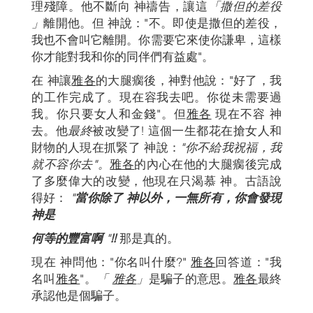
理殘障。他不斷向 神禱告，讓這
「
撒但的差役
」
離開他。但 神說："不。即使是撒但的差役，
我也不會叫它離開。你需要它來使你謙卑，這樣
你才能對我和你的同伴們有益處"。
在 神讓
雅各
的大腿瘸後，神對他說："好了，我
的工作完成了。現在容我去吧。你從未需要過
我。你只要女人和金錢"。但
雅各
現在不容 神
去。他
最終
被改變了! 這個一生都花在搶女人和
財物的人現在抓緊了 神說：
"你不給我祝福，我
就不容你去"。
雅各
的內心在他的大腿瘸後完成
了多麼偉大的改變，他現在只渴慕 神。古語說
得好：
"
當你除了 神以外，一無所有，你會發現
神是
何等的豐富啊
"
!!
那是真的。
現在 神問他："你名叫什麼?"
雅各
回答道："我
名叫
雅各
"。
「
雅各
」
是騙子的意思。
雅各
最終
承認他是個騙子。