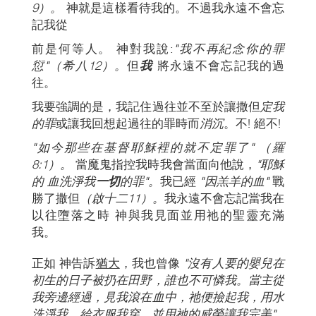
9）。
神就是這樣看待我的。不過我永遠不會忘
記我從
前是何等人。 神對我說:
"我不再紀念你的罪
愆"（希八12）。
但
我
將永遠不會忘記我的過
往。
我要強調的是，我記住過往並不至於讓撒但
定我
的罪
或讓我回想起過往的罪時而
消沉
。不! 絕不!
"如今那些在基督耶穌裡的就不定罪了"
（羅
8:1）。
當魔鬼指控我時我會當面向他說，
"耶穌
的 血洗淨我
一切
的罪"。
我已經
"因羔羊的血"
戰
勝了撒但
（啟十二11）。
我永遠不會忘記當我在
以往墮落之時 神與我見面並用祂的聖靈充滿
我。
正如 神告訴
猶大
，我也曾像
"沒有人要的嬰兒在
初生的日子被扔在田野，誰也不可憐我。當主從
我旁邊經過，見我滾在血中，祂便撿起我，用水
洗淨我，給衣服我穿，並用祂的威榮讓我完美"