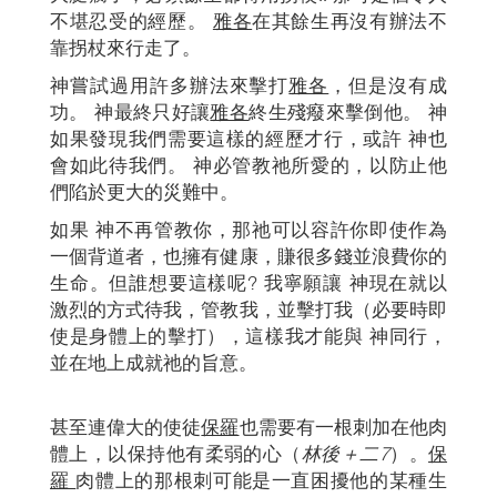
不堪忍受的經歷。
雅各
在其餘生再沒有辦法不
靠拐杖來行走了。
神嘗試過用許多辦法來擊打
雅各
，但是沒有成
功。 神最終只好讓
雅各
終生殘癈來擊倒他。 神
如果發現我們需要這樣的經歷才行，或許 神也
會如此待我們。 神必管教祂所愛的，以防止他
們陷於更大的災難中。
如果 神不再管教你，那祂可以容許你即使作為
一個背道者，也擁有健康，賺很多錢並浪費你的
生命。但誰想要這樣呢? 我寧願讓 神現在就以
激烈的方式待我，管教我，並擊打我（必要時即
使是身體上的擊打），這樣我才能與 神同行，
並在地上成就祂的旨意。
甚至連偉大的使徒
保羅
也需要有一根刺加在他肉
體上，以保持他有柔弱的心（
林後＋二
7
）。
保
羅
肉體上的那根刺可能是一直困擾他的某種生