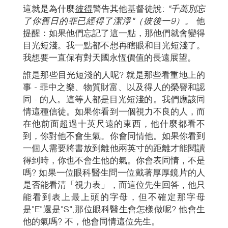
這就是為什麼
彼得
警告其他基督徒說:
"千萬別忘
了你舊日的罪已經得了潔淨
"（彼後一9）。
他
提醒：如果他們忘記了這一點，那他們就會變得
目光短淺。我一點都不想再瞎眼和目光短淺了。
我想要一直保有對天國永恆價值的長遠展望。
誰是那些目光短淺的人呢? 就是那些看重地上的
事 - 罪中之樂、物質財富、以及得人的榮譽和認
同 - 的人。這等人都是目光短淺的。我們應該同
情這種信徒。如果你看到一個視力不良的人，而
在他前面超過十英尺遠的東西，他什麼都看不
到，你對他不會生氣。你會同情他。如果你看到
一個人需要將書放到離他兩英寸的距離才能閱讀
得到時，你也不會生他的氣。你會表同情，不是
嗎? 如果一位眼科醫生問一位戴著厚厚鏡片的人
是否能看清「視力表」，而這位先生回答，他只
能看到表上最上頭的字母，但不確定那字母
是"E"還是"S",那位眼科醫生會怎樣做呢? 他會生
他的氣嗎? 不，他會同情這位先生。