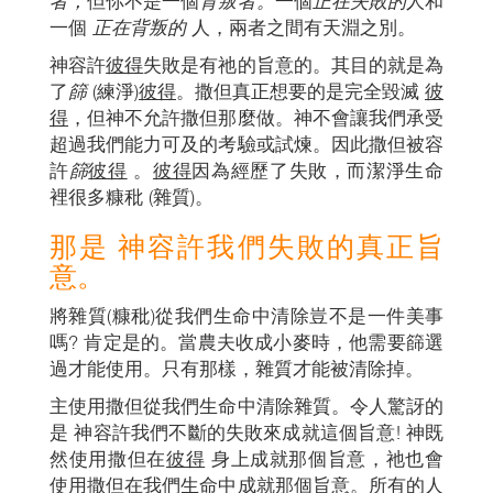
者，
但你不是一個
背叛者。
一個
正在失敗的
人和
一個
正在背叛的
人，兩者之間有天淵之別。
神容許
彼得
失敗是有祂的旨意的。其目的就是為
了
篩
(練淨)
彼得
。撒但真正想要的是完全毀滅
彼
得
，但神不允許撒但那麼做。神不會讓我們承受
超過我們能力可及的考驗或試煉。因此撒但被容
許
篩
彼得
。
彼得
因為經歷了失敗，而潔淨生命
裡很多糠秕 (雜質)。
那是 神容許我們失敗的真正旨
意。
將雜質(糠秕)從我們生命中清除豈不是一件美事
嗎? 肯定是的。當農夫收成小麥時，他需要篩選
過才能使用。只有那樣，雜質才能被清除掉。
主使用撒但從我們生命中清除雜質。令人驚訝的
是 神容許我們不斷的失敗來成就這個旨意! 神既
然使用撒但在
彼得
身上成就那個旨意，祂也會
使用撒但在我們生命中成就那個旨意。所有的人