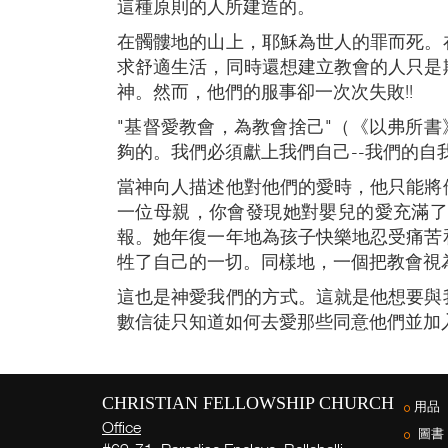
這種原則的人所建造的。
在髑髏地的山上，耶穌為世人的罪而死。
求舒適生活，同時還想建立教會的人只是
神。然而，他們的服事卻一次次失敗!!
"基督愛教會，為教會捨己"（《以弗所
夠的。我們必須獻上我們自己--我們的自
當神向人描述他對他們的愛時，他只能將他
一位母親，你會發現她對嬰兒的愛充滿
報。她年復一年地為孩子快樂地忍受痛苦
牲了自己的一切。同樣地，一個把教會視
這也是神愛我們的方式。這就是他想要與
數信徒只知道如何去愛那些同意他們並加
CHRISTIAN FELLOWSHIP CHURCH
用品
Office
圖書