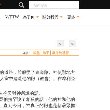
站內搜索
道
WFTW
為了你
關於我們
更多
A-
A+
教堂
弟子
獻身於基督
分類 :
祭的道路，並服從了這道路。神使那地方
的人當中建造他的殿（教會）。在摩利亞
人今天對神所說的話。
，亞伯拉罕說了相反的話：他的神和他的
上。直到今日，神真正的殿也是藉著緊握