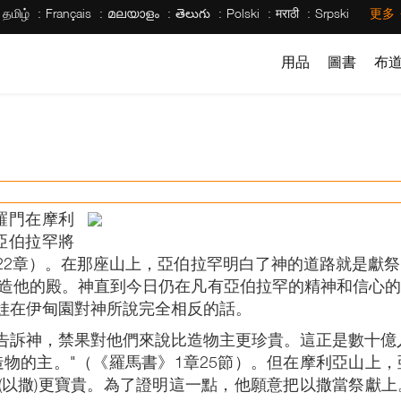
தமிழ்
Français
മലയാളം
తెలుగు
Polski
मराठी
Srpski
更多
用品
圖書
布
羅門在摩利
亞伯拉罕將
22章）。在那座山上，亞伯拉罕明白了神的道路就是獻
地建造他的殿。神直到今日仍在凡有亞伯拉罕的精神和信心
娃在伊甸園對神所說完全相反的話。
告訴神，禁果對他們來說比造物主更珍貴。這正是數十億
造物的主。"（《羅馬書》1章25節）。但在摩利亞山上
(以撒)更寶貴。為了證明這一點，他願意把以撒當祭獻