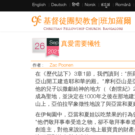
English
Deutsch
हिन्दी
Norsk
ಕನ್ನಡ
Română
基督徒團契教會|班加羅爾
Christian Fellowship Church, Bangalore
Sep
真愛需要犧牲
26
2021
Zac Poonen
作者 :
在《歷代誌下》3章1節，我們讀到："所
亞山開工建造耶和華的殿。"摩利亞山是
他的兒子以撒獻給神的地方（《創世紀》
成為聖地，並決定在1000年之後在那
山上，亞伯拉罕象徵性地說了與亞當和夏
在伊甸園中，亞當和夏娃以吃禁果的行為
"他們敬拜事奉受造之物，卻不敬拜事奉
創造主，對他來說比在地上最寶貴的財產