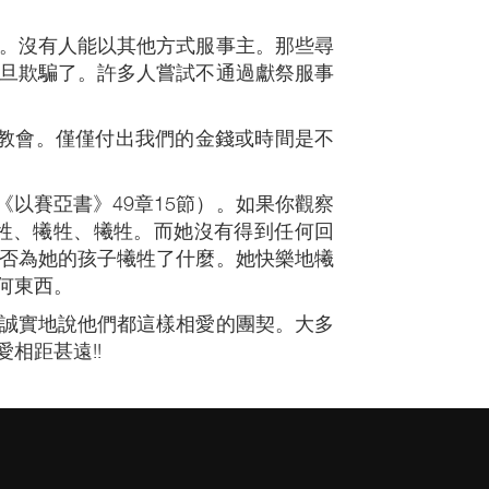
。沒有人能以其他方式服事主。那些尋
旦欺騙了。許多人嘗試不通過獻祭服事
造教會。僅僅付出我們的金錢或時間是不
以賽亞書》49章15節）。如果你觀察
牲、犧牲、犧牲。而她沒有得到任何回
否為她的孩子犧牲了什麼。她快樂地犧
何東西。
誠實地說他們都這樣相愛的團契。大多
相距甚遠!!