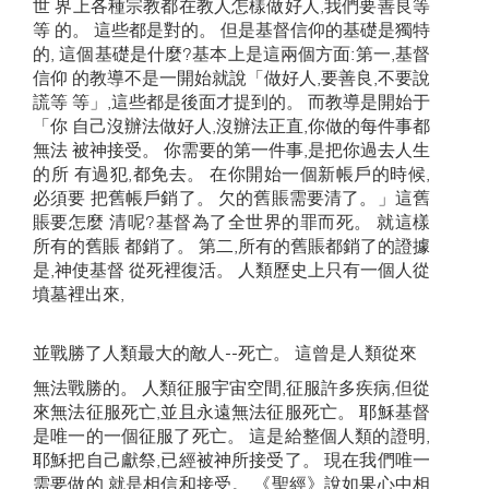
世 界上各種宗教都在教人怎樣做好人,我們要善良等
等 的。 這些都是對的。 但是基督信仰的基礎是獨特
的, 這個基礎是什麼?基本上是這兩個方面:第一,基督
信仰 的教導不是一開始就說「做好人,要善良,不要說
謊等 等」,這些都是後面才提到的。 而教導是開始于
「你 自己沒辦法做好人,沒辦法正直,你做的每件事都
無法 被神接受。 你需要的第一件事,是把你過去人生
的所 有過犯,都免去。 在你開始一個新帳戶的時候,
必須要 把舊帳戶銷了。 欠的舊賬需要清了。」這舊
賬要怎麼 清呢?基督為了全世界的罪而死。 就這樣
所有的舊賬 都銷了。 第二,所有的舊賬都銷了的證據
是,神使基督 從死裡復活。 人類歷史上只有一個人從
墳墓裡出來,
並戰勝了人類最大的敵人--死亡。 這曾是人類從來
無法戰勝的。 人類征服宇宙空間,征服許多疾病,但從
來無法征服死亡,並且永遠無法征服死亡。 耶穌基督
是唯一的一個征服了死亡。 這是給整個人類的證明,
耶穌把自己獻祭,已經被神所接受了。 現在我們唯一
需要做的,就是相信和接受。 《聖經》說如果心中相