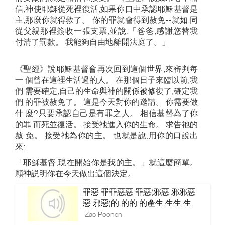
信,神使耶穌從死裡復活,如果你口中承認耶穌基督是
主,那麼你就得救了。 你的罪就會得到赦免--就如 同
從父親那裡簽收一張支票,並說:「爸爸,感謝您替我
付清了罰款。 我能夠自由地離開法庭了。」
《聖經》說耶穌基督會再次回到這個世界,來審判每
一 個曾在這裡生活過的人。 在那個日子來臨以前,我
們 需要確定,自己的生命與神的關係被修復了,確定我
們 的罪被赦免了。 這是今天對你的邀請。 你需要做
什 麼?只要承認自己是有罪之人。 相信基督為了你
的罪 而死並復活。 接受祂進入你的生命。 求告祂的
赦 免。 接受祂為你的主。 也就是說,用你的口說出
來:
「耶穌基督,現在開始你是我的主。」就這麼簡單。
願神説明你在今天做出這個決定。
罪惡 罪罪惡惡 罪惡(邪惡 邪邪惡
惡 邪惡)的 的的 的產生 生生 生
Zac Poonen