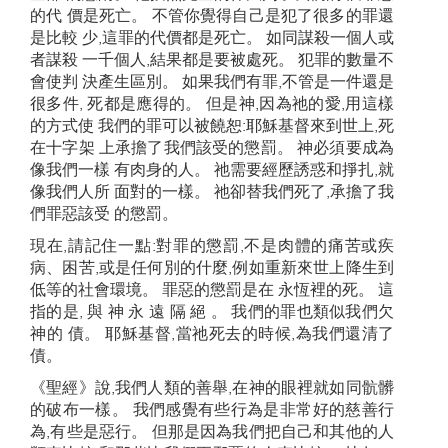
的代 價是死亡。 不管你覺得自己是犯了很多的罪還
是比較 少,這罪的代價都是死亡。 如同謀殺一個人或
者謀殺 一千個人,結果都是要被處死。 犯罪的數量不
會使判 決產生區別。 如果我們有罪,不管是一件還是
很多件, 死都是應得的。 但是神,因為祂的愛,用這樣
的方式使 我們的罪可以被饒恕:耶穌基督來到世上,死
在十字架 上承擔了我們該受的懲罰。 神必須要成為
像我們一樣 有肉身的人。 祂需要經歷誘惑和掙扎,就
像我們人所 面對的一樣。 祂卻替我們死了,承擔了我
們罪惡該受 的懲罰。
現在,請記住一點:對罪的懲罰,不是肉體的痛苦或疾
病、困苦,或是任何別的什麼,例如重新來世上降生到
低等的社會環境。 罪惡的懲罰是在 永恆裡的死。 這
指的是, 與 神 永 遠 隔 絕 。 我們的罪也類似我們欠
神的 債。 耶穌基督,當祂死去的時候,為我們還清了
債。
《聖經》說,我們人類的善舉,在神的眼裡就如同骯髒
的破布一樣。 我們感覺有些行為是非常好的慈善行
為,有些是惡行。 但那是因為我們把自己和其他的人