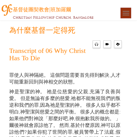
基督徒團契教會|班加羅爾
Togg
Christian Fellowship Church, Bangalore
navigat
為什麼基督一定得死
Transcript of 06 Why Christ
Has To Die
罪使人與神隔絕。 這個問題需要首先得到解決,人才
可能重新回到與神相交的狀態。
神是聖潔的神。 祂是位慈愛的父親,充滿了良善與
愛。 但是無論有多麼的慈愛,祂都不能無視我們的叛
逆和我們的罪,因為祂是聖潔的神。 很多人似乎都不
明白,神聖潔與慈愛之間的平衡。 很多人的概念都是:
如果他們對神說「那麼好吧,神,很抱歉我所做的。 」
爾後神就會原諒他了。 然而,基於什麼原因,神可以原
諒他們?如果你犯了世間的罪,被員警帶上了法庭,假