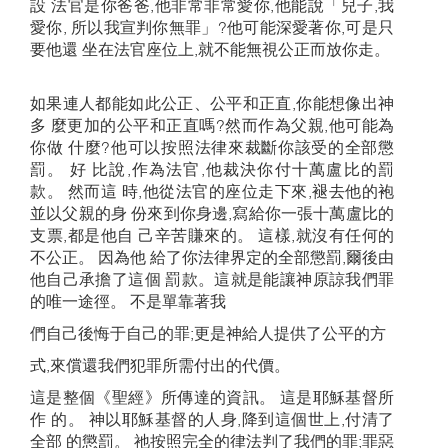
設 法官是你爸爸,他非常非常愛你,他能說「兒子,我
愛你, 所以我宣判你無罪」?他可能深愛著你,可是只
要他還 坐在法官座位上,就不能無視公正而放你走。
如果連人都能如此公正、公平和正直,你能想像出神
多 麼更加的公平和正直嗎?然而作為父親,他可能為
你做 什麼?他可以按照法律來裁斷你該受的全部懲
罰。 好 比說,作為法官,他裁決你付十萬盧比的罰
款。 然而這 時,他從法官的座位走下來,褪去他的袍
並以父親的身 份來到你身邊,寫給你一張十萬盧比的
支票,都是他自 己辛苦賺來的。 這樣,就沒有任何的
不公正。 因為他 給了你法律界定的全部懲罰,爾後由
他自己承擔了這個 罰款。這就是能讓神原諒我們罪
的唯一途徑。 不是單靠著我
們自己後悔于自己的罪;更是神給人提供了公平的方
式,來償還我們犯罪所需付出的代價。
這是整個《聖經》所傳達的資訊。 這是耶穌基督所
作 的。 神以耶穌基督的人身,降到這個世上,付清了
全部 的懲罰。 祂按照完全的律法判了我們的罪;罪惡