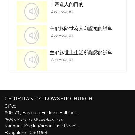
上帝造人的目的
Zac Poonen
主耶穌降世為人印證祂的謙卑
Zac Poonen
主耶穌世上生活所顯露的謙卑
Zac Poonen
CHRISTIAN FELLOWSHIP CHURCH
Office
#69-71, Paradise Enclave, Bellahalli,
(Behind Supertech Micasa Apartment)
Kannur - Kogilu (Airport Link Road),
Bangalore - 560 064,