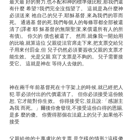
最大最 好的努力,也不配和神的標準做比較,那我們還
有什麼 希望?我們完全沒指望了。 這就是為什麼神
必須送來 祂自己的兒子,耶穌基督,來為我們的罪而
死。 通過基 督的死,我們每個人的每條罪都全部被還
清了(譯者:耶 穌基督的無限聖潔,來償還所有人的所
有債)。 你欠的 債也被還了。 然而,就像我一開始用
的比喻,就算這位 父親從法官席走下來,把支票交給兒
子用來付罰金,但 兒子仍然必須要簽收父親的支票才
能生效。 光是父親 寫了支票是不夠的。 兒子需要接
受它。 這就是神在 等待人去做的。
神在兩千年前基督死在十字架上的時候,就已經把人
犯 罪必須付出的代價還清了。 但你必須接受這份饒
恕, 它才能對你生效。 你得接受它,並且說:「感謝主
為我 而死。」爾後你會發現,不接受這份白得的恩賜,
是多 麼的傻。 你覺得那個在法庭上的兒子,如果他不
接受
父親給他的十萬盧比的支票,是怎樣的情形?這樣傻