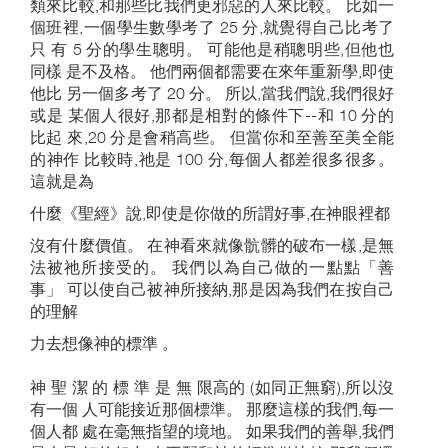
類來比較,和那些比我們更邪惡的人來比較。 比如一
個班裡,一個學生數學考了 25 分,就覺得自己比考了
只 有 5 分的學生聰明。 可能他是稍聰明些,但他也
同樣 是不及格。 他們兩個都需要在來年重新學,即使
他比 另一個多考了 20 分。 所以,當我們說,我們很好
或是 某個人很好,那都是相對的條件下--和 10 分的
比起 來,20 分是會稍高些。 但當你和至善至美全能
的神作 比較時,祂是 100 分,每個人都差很多很多。
這就是為
什麼《聖經》說,即使是你做的所謂好事,在神眼裡都
沒有什麼價值。 在神看來就像骯髒的破布一樣,是無
法被祂所接受的。 我們以為自己做的一點點「善
事」 可以使自己被神所接納,那是因為我們在按自己
的理解
力去想像神的標準 。
神 聖 潔 的 標 準 是 無 限高的 (如同正無窮),所以沒
有一個 人可能接近那個標準。 那麼這樣的我們,每一
個人都 處在毫無指望的境地。 如果我們的善舉,我們