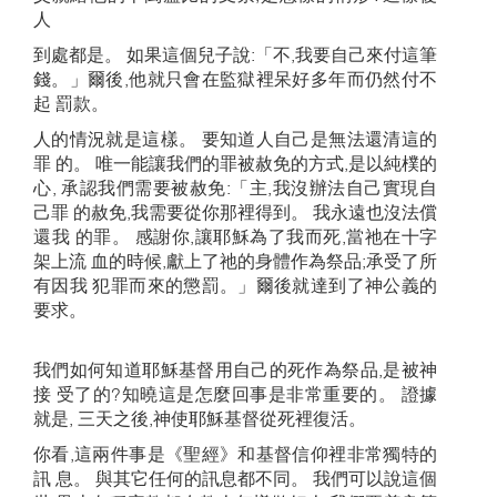
人
到處都是。 如果這個兒子說:「不,我要自己來付這筆
錢。」爾後,他就只會在監獄裡呆好多年而仍然付不
起 罰款。
人的情況就是這樣。 要知道人自己是無法還清這的
罪 的。 唯一能讓我們的罪被赦免的方式,是以純樸的
心, 承認我們需要被赦免:「主,我沒辦法自己實現自
己罪 的赦免,我需要從你那裡得到。 我永遠也沒法償
還我 的罪。 感謝你,讓耶穌為了我而死,當祂在十字
架上流 血的時候,獻上了祂的身體作為祭品;承受了所
有因我 犯罪而來的懲罰。」爾後就達到了神公義的
要求。
我們如何知道耶穌基督用自己的死作為祭品,是被神
接 受了的?知曉這是怎麼回事是非常重要的。 證據
就是, 三天之後,神使耶穌基督從死裡復活。
你看,這兩件事是《聖經》和基督信仰裡非常獨特的
訊 息。 與其它任何的訊息都不同。 我們可以說這個